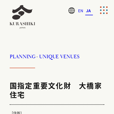
内
EN
JA
容
を
ス
キ
ッ
プ
PLANNING
UNIQUE VENUES
国指定重要文化財 大橋家
住宅
［住所］